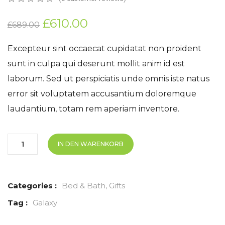
0
5
0
out
£
610.00
£
689.00
of
based
on
Excepteur sint occaecat cupidatat non proident
customer
sunt in culpa qui deserunt mollit anim id est
ratings
laborum. Sed ut perspiciatis unde omnis iste natus
error sit voluptatem accusantium doloremque
laudantium, totam rem aperiam inventore.
IN DEN WARENKORB
Categories :
Bed & Bath
,
Gifts
Tag :
Galaxy